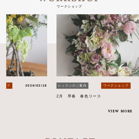
ワークショップ
レッスンのご案内
ワークショップ
2026/02/18
ワーク
2月 早春 春色リース
花音さ
VIEW MORE