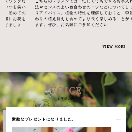
こちらのレッスンでは、忙しくてもできるお手入れ方
育てる
法やセンスのよい色合わせのコツなどについてしっか
は、大
りアドバイス。植物の特性を理解しておくと、季節代
別な贈
わりの植え替えも含めてより長く楽しめることができ
った、
ます。ぜひ、お気軽にご参加ください
おつく
VIEW MORE
VOICE
お客様の声
素敵なプレゼントになりました。