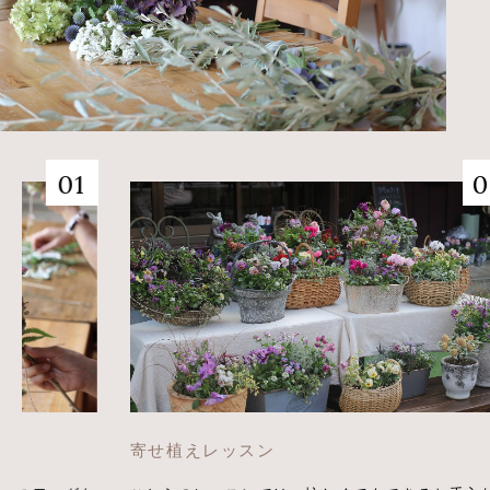
寄せ植えレッスン
寄せ