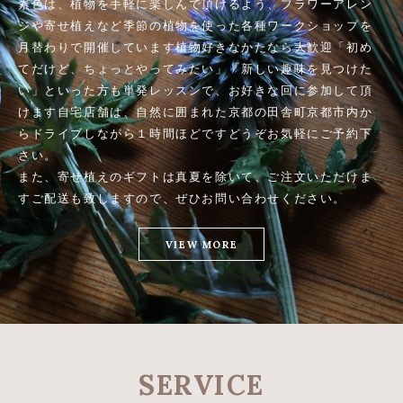
素色は、植物を手軽に楽しんで頂けるよう、フラワーアレン
ジや寄せ植えなど
季節の植物を使った各種ワークショップを
月替わりで開催しています
植物好きなかたなら大歓迎
「初め
てだけど、ちょっとやってみたい」「新しい趣味を見つけた
い」といった方も
単発レッスンで、お好きな回に参加して頂
けます
自宅店舗は、自然に囲まれた京都の田舎町
京都市内か
らドライブしながら１時間ほどです
どうぞお気軽にご予約下
さい。
また、寄せ植えのギフトは真夏を除いて、ご注文いただけま
す
ご配送も致しますので、ぜひお問い合わせください。
VIEW MORE
SERVICE