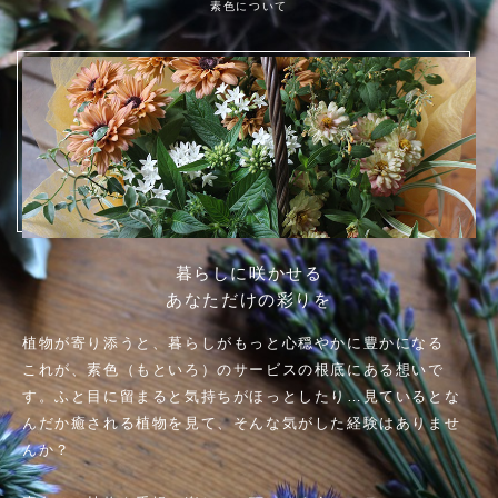
素色について
暮らしに咲かせる
あなただけの彩りを
植物が寄り添うと、暮らしがもっと心穏やかに豊かになる
これが、素色（もといろ）のサービスの根底にある想いで
す。
ふと目に留まると気持ちがほっとしたり…
見ているとな
んだか癒される
植物を見て、そんな気がした経験はありませ
んか？